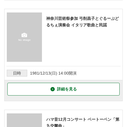
神奈川芸術祭参加 弓削昌子とぐるーぷど
るちぇ演奏会 イタリア歌曲と民謡
日時
1981/12/13
(日)
14:00
開演
詳細を見る
ハマ音12月コンサート ベートーベン「第
九交響曲」