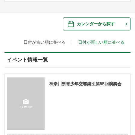
ご来場案内
・ 館内サービス・アクセシビリティ
施設を借りる
カレンダーから探す
・ フロアマップ
日付が古い順に並べる
日付が新しい順に並べる
・ 施設を借りる
音楽堂について
・ 交通案内
・ 空き状況
イベント情報一覧
・ よくある質問
・ 音楽堂のご案内
神奈川県立音楽堂
・ 抽選対象日
SNS
・ フロアマップ
神奈川県青少年交響楽団第85回演奏会
・ 利用料金
・ 芸術参与
・ 建築見学ツアー