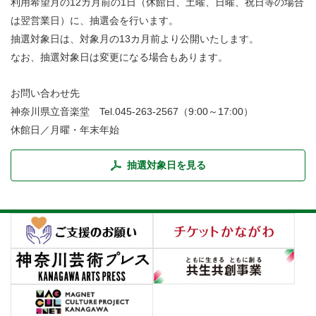
利用希望月の12カ月前の1日（休館日、土曜、日曜、祝日等の場合
・ フロアマップ
は翌営業日）に、抽選会を行います。
・ 施設を借りる
・ 交通案内
抽選対象日は、対象月の13カ月前より公開いたします。
・ 空き状況
なお、抽選対象日は変更になる場合もあります。
・ よくある質問
・ 抽選対象日
お問い合わせ先
神奈川県立音楽堂 Tel.045-263-2567（9:00～17:00）
・ 利用料金
休館日／月曜・年末年始
抽選対象日を見る
音楽堂について
・ 音楽堂のご案内
神奈川県立音楽堂
SNS
・ フロアマップ
・ 芸術参与
・ 建築見学ツアー