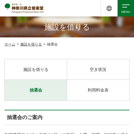
施設を借りる
検索
ホーム
>
施設を借りる
>
抽選会
アクセシビリティ
チケット購入
交通案内
施設を借りる
空き状況
イベントを探す
抽選会
利用料金表
・ イベント一覧
ご来場案内
・ イベントカレンダー
抽選会のご案内
・ 館内サービス・アクセシビリティ
施設を借りる