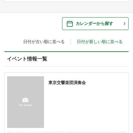
ご来場案内
・ 館内サービス・アクセシビリティ
施設を借りる
カレンダーから探す
・ フロアマップ
日付が古い順に並べる
日付が新しい順に並べる
・ 施設を借りる
音楽堂について
・ 交通案内
・ 空き状況
イベント情報一覧
・ よくある質問
・ 音楽堂のご案内
神奈川県立音楽堂
・ 抽選対象日
SNS
・ フロアマップ
東京交響楽団演奏会
・ 利用料金
・ 芸術参与
・ 建築見学ツアー