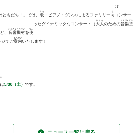
け
うた
む
はともだち！」では、
歌
・ピアノ・ダンスによるファミリー
向
コンサー
おとな
おんがくどう
ったダイナミックなコンサート（
大人
のための
音楽堂
おんきょうきざい
つか
ど、
音響機材
を
使
あんない
ージでご
案内
いたします！
。
は
5/30（土）
です。
ニュース一覧に戻る