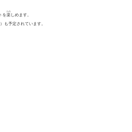
たの
トを
楽
しめます。
）も予定されています。