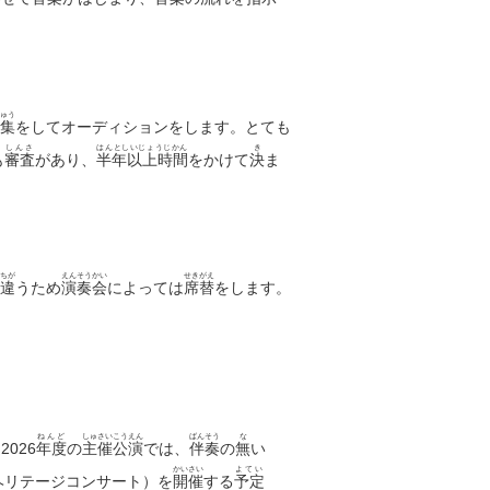
ゅう
集
をしてオーディションをします。とても
しんさ
はんとしいじょうじかん
き
も
審査
があり、
半年以上時間
をかけて
決
ま
ちが
えんそうかい
せきがえ
違
うため
演奏会
によっては
席替
をします。
ねんど
しゅさいこうえん
ばんそう
な
026
年度
の
主催公演
では、
伴奏
の
無
い
かいさい
よてい
ヘリテージコンサート）を
開催
する
予定