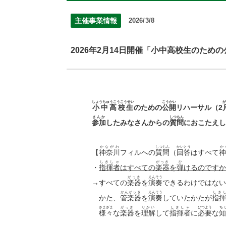
主催事業情報
2026/3/8
2026年2月14日開催「小中高校生のた
しょうちゅうこうこうせい
こうかい
が
小中高校生
のための
公開
リハーサル（2
さんか
しつもん
参加
したみなさんからの
質問
におこたえし
かながわ
しつもん
かいとう
か
【
神奈川
フィルへの
質問
（
回答
はすべて
神
しきしゃ
がっき
ひ
・
指揮者
はすべての
楽器
を
弾
けるのですか
がっき
えんそう
→すべての
楽器
を
演奏
できるわけではない
かんがっき
えんそう
しき
かた、
管楽器
を
演奏
していたかたが
指揮
さまざま
がっき
りかい
しきしゃ
ひつよう
ち
様々
な
楽器
を
理解
して
指揮者
に
必要
な
知