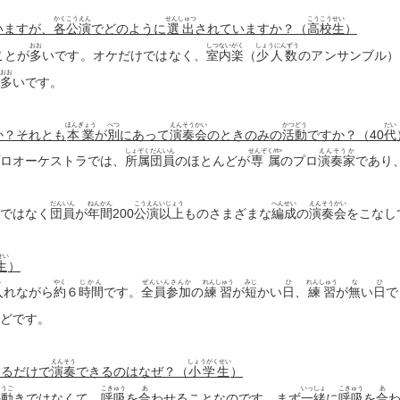
かくこうえん
せんしゅつ
こうこうせい
いますが、
各公演
でどのように
選出
されていますか？（
高校生
）
おお
しつないがく
しょうにんずう
ことが
多
いです。オケだけではなく、
室内楽
（
少人数
のアンサンブル）
おお
多
いです。
ほんぎょう
べつ
えんそうかい
かつどう
だい
か？それとも
本業
が
別
にあって
演奏会
のときのみの
活動
ですか？（40
代
しょぞくだんいん
せんぞく/rt>
えんそうか
ロオーケストラでは、
所属団員
のほとんどが
専属
のプロ
演奏家
であり
だんいん
ねんかん
こうえんいじょう
へんせい
えんそうかい
ではなく
団員
が
年間
200
公演以上
ものさまざまな
編成
の
演奏会
をこなし
せい
生
）
い
やく
じかん
ぜんいんさんか
れんしゅう
みじ
ひ
れんしゅう
な
ひ
入
れながら
約
６
時間
です。
全員参加
の
練習
が
短
かい
日
、
練習
が
無
い
日
で
どです。
えんそう
しょうがくせい
するだけで
演奏
できるのはなぜ？（
小学生
）
うご
こきゅう
あ
いっしょ
こきゅう
あ
の
動
きではなくて、
呼吸
を
合
わせることなのです。まず
一緒
に
呼吸
を
合