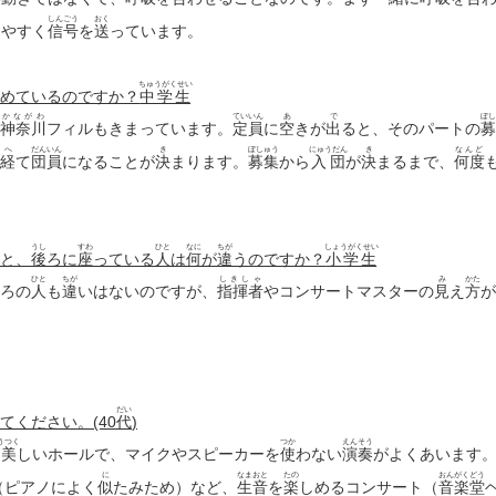
しんごう
おく
りやすく
信号
を
送
っています。
ちゅうがくせい
めているのですか？
中学生
かながわ
ていいん
あ
で
ぼし
神奈川
フィルも
きまっています。
定員
に
空
きが
出
ると、そのパートの
募
へ
だんいん
き
ぼしゅう
にゅうだん
き
なんど
経
て
団員
になることが
決
まります。
募集
から
入団
が
決
まるまで、
何度
うし
すわ
ひと
なに
ちが
しょうがくせい
と、
後
ろに
座
っている
人
は
何
が
違
うのですか？
小学生
ひと
ちが
しきしゃ
み
かた
ろの
人
も
違
いは
ないのですが、
指揮者
やコンサートマスターの
見
え
方
が
だい
てください。(40
代
)
うつく
つか
えんそう
美
しいホールで、マイクやスピーカーを
使
わない
演奏
がよく
あいます。2
に
なまおと
たの
おんがくどう
（ピアノによく
似
たみため）など、
生音
を
楽
しめるコンサート（
音楽堂