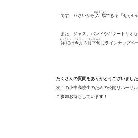
にゅうじょう
です。０さいから
入場
できる「せかい
また、ジャズ、バンドやギタートリオな
しょうさい
こんげつ
がつげじゅん
詳細
は
今月
３
月下旬
にラインナップペ
たくさんの質問をありがとうございました
次回の小中高校生のための公開リハーサル
ご参加お待ちしています！