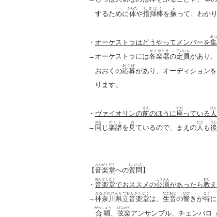
からだ
しきぼう
ふ
するために
体
や
指揮棒
を
振
って、わか
あつ
・
オーケストラはどうやってメンバーを
集
かくがっき
ていいん
→オーケストラには
各楽器
の
定員
があり、
おうぼ
おおくの
応募
があり、オーディションを
ります。
まえ
すわ
ひと
・
ヴァイオリンの
前
のほうに
座
っている
人
おな
がくふ
み
ひと
うし
→
同
じ
楽譜
を
見
ているので、
まえの
人
も
後
おんがくどう
しつもん
【
音楽堂
への
質問
】
おんがくどう
こうえん
おし
・
音楽堂
でおススメの
公演
があったら
教
え
かながわけんりつおんがくどう
なまおと
ひび
とく
→
神奈川県立音楽堂
は、
生音
の
響
きが
特
に
がっしょう
げんがく
合唱
、
弦楽
アンサンブル、チェンバロ