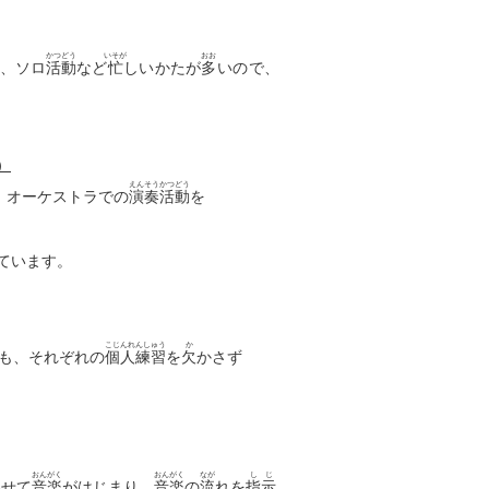
かつどう
いそが
おお
、ソロ
活動
など
忙
しいかたが
多
いので、
）
えんそうかつどう
、オーケストラでの
演奏活動
を
ています。
こじんれんしゅう
か
も、それぞれの
個人練習
を
欠
かさず
おんがく
おんがく
なが
しじ
わせて
音楽
がはじまり、
音楽
の
流
れを
指示