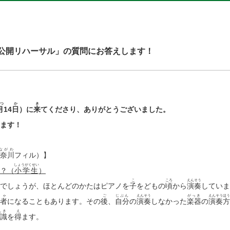
めの公開リハーサル」の質問にお答えします！
つ
か
き
月
14
日
）に
来
てくださり、ありがとうございました。
ます！
ながわ
奈川
フィル）】
しょうがくせい
？（
小学生
）
こ
ころ
えんそう
でしょうが、ほとんどのかたはピアノを
子
をどもの
頃
から
演奏
していま
しゃ
ご
じぶん
えんそう
がっき
えんそうほう
者
になることもあります。その
後
、
自分
の
演奏
しなかった
楽器
の
演奏方
しき
え
識
を
得
ます。