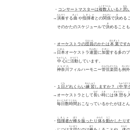
ふくすうにん
おも
・
コンサートマスターは
複数人
いると
思
えんそう
きょく
しきしゃ
かんけい
き
→
演奏
する
曲
や
指揮者
との
関係
で
決
める
き
そのかたのスケジュールで
決
めることも
だんいん
ほんぎょう
・
オーケストラの
団員
のかたは
本業
です
にほん
れんめい
かめい
く
→
日本
オーケストラ
連盟
に
加盟
する
多
のプ
ちゅうしん
かつどう
中心
に
活動
しています。
かながわ
かんげんがくだん
れいがい
神奈川
フィルハーモニー
管弦楽団
も
例外
にち
れんしゅう
ちゅうがく
・
１
日
どれくらい
練習
しますか？（
中学
なが
とき
きゅうけい
→オーケストラとして
長
い
時
には
休憩
を
まいにちすうじかん
毎日数時間
おこなっているかたがほとん
しきしゃ
ぼう
ふ
からだ
うご
・
指揮者
が
棒
を
振
ったり
体
を
動
かしたり
たいせつ
ぼう
からだ
→じつは
大切
なのは
棒
を
ふることや、
体