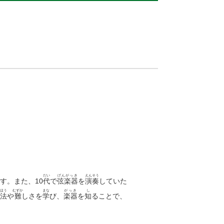
だい
げんがっき
えんそう
す。また、10
代
で
弦楽器
を
演奏
していた
ほう
むずか
まな
がっき
し
法
や
難
しさを
学
び、
楽器
を
知
ることで、