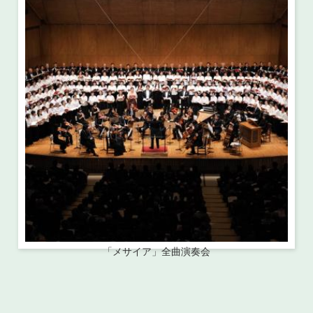
・ フロアマップ
・ 施設を借りる
音楽堂について
・ 交通案内
・ 空き状況
・ よくある質問
・ 音楽堂のご案内
神奈川県立音楽堂
・ 抽選対象日
SNS
・ フロアマップ
・ 利用料金
・ 芸術参与
・ 建築見学ツアー