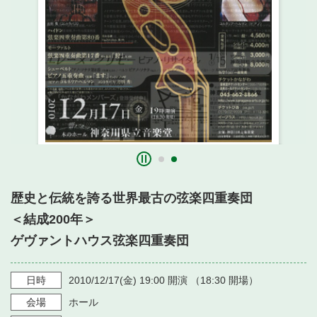
・ フロアマップ
・ 施設を借りる
音楽堂について
・ 交通案内
・ 空き状況
・ よくある質問
・ 音楽堂のご案内
神奈川県立音楽堂
・ 抽選対象日
SNS
・ フロアマップ
・ 利用料金
・ 芸術参与
・ 建築見学ツアー
歴史と伝統を誇る世界最古の弦楽四重奏団
＜結成200年＞
ゲヴァントハウス弦楽四重奏団
日時
2010/12/17
(金)
19:00
開演 （
18:30
開場）
会場
ホール