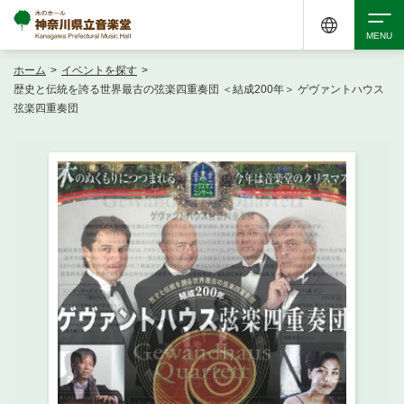
ホーム
>
イベントを探す
>
検索
歴史と伝統を誇る世界最古の弦楽四重奏団 ＜結成200年＞ ゲヴァントハウス
弦楽四重奏団
アクセシビリティ
チケット購入
交通案内
イベントを探す
・ イベント一覧
ご来場案内
・ イベントカレンダー
・ 館内サービス・アクセシビリティ
施設を借りる