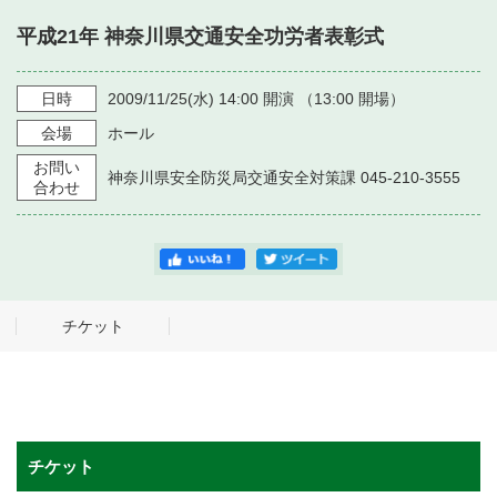
・ フロアマップ
平成21年 神奈川県交通安全功労者表彰式
・ 施設を借りる
音楽堂について
・ 交通案内
・ 空き状況
日時
2009/11/25
(水)
14:00
開演 （
13:00
開場）
・ よくある質問
・ 音楽堂のご案内
神奈川県立音楽堂
会場
ホール
・ 抽選対象日
SNS
お問い
・ フロアマップ
神奈川県安全防災局交通安全対策課 045-210-3555
・ 利用料金
合わせ
・ 芸術参与
・ 建築見学ツアー
チケット
チケット