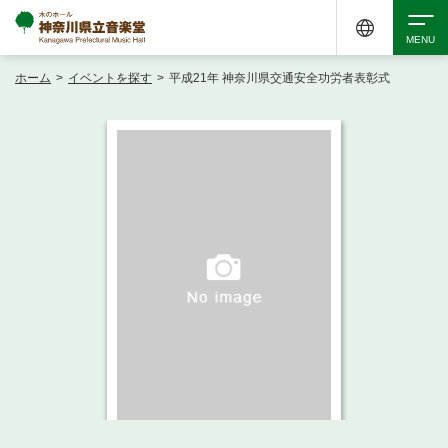
ホーム
>
イベントを探す
>
平成21年 神奈川県交通安全功労者表彰式
検索
アクセシビリティ
チケット購入
交通案内
イベントを探す
・ イベント一覧
ご来場案内
・ イベントカレンダー
・ 館内サービス・アクセシビリティ
施設を借りる