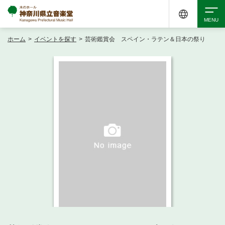
ホーム
>
イベントを探す
>
芸術鑑賞会 スペイン・ラテン＆日本の祭り
検索
アクセシビリティ
チケット購入
交通案内
イベントを探す
・ イベント一覧
ご来場案内
・ イベントカレンダー
・ 館内サービス・アクセシビリティ
施設を借りる