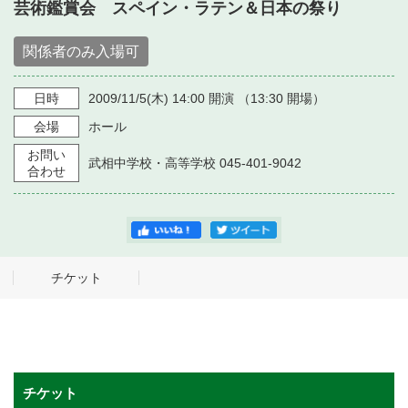
・ フロアマップ
芸術鑑賞会 スペイン・ラテン＆日本の祭り
・ 施設を借りる
音楽堂について
・ 交通案内
関係者のみ入場可
・ 空き状況
・ よくある質問
・ 音楽堂のご案内
日時
2009/11/5
(木)
14:00
開演 （
13:30
開場）
神奈川県立音楽堂
・ 抽選対象日
SNS
会場
ホール
・ フロアマップ
・ 利用料金
お問い
武相中学校・高等学校 045-401-9042
合わせ
・ 芸術参与
・ 建築見学ツアー
チケット
チケット