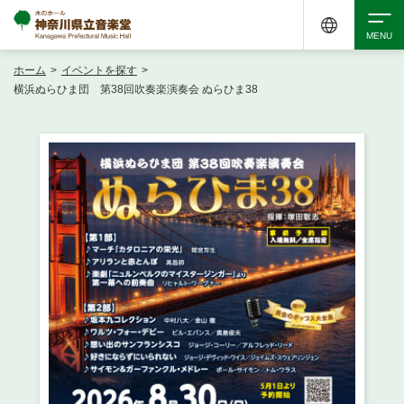
ホーム
>
イベントを探す
>
検索
横浜ぬらひま団 第38回吹奏楽演奏会 ぬらひま38
アクセシビリティ
チケット購入
交通案内
イベントを探す
・ イベント一覧
ご来場案内
・ イベントカレンダー
・ 館内サービス・アクセシビリティ
施設を借りる