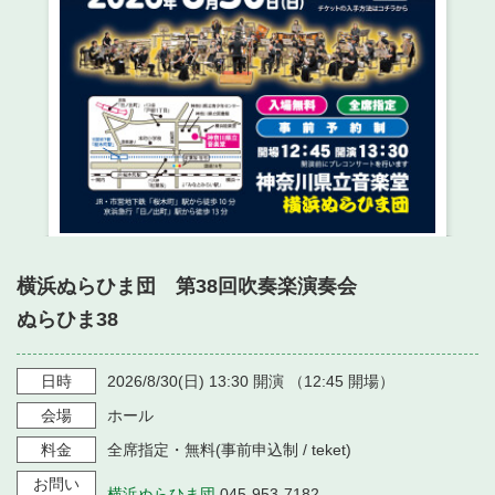
・ フロアマップ
・ 施設を借りる
音楽堂について
・ 交通案内
・ 空き状況
・ よくある質問
・ 音楽堂のご案内
神奈川県立音楽堂
・ 抽選対象日
SNS
・ フロアマップ
・ 利用料金
・ 芸術参与
・ 建築見学ツアー
横浜ぬらひま団 第38回吹奏楽演奏会
ぬらひま38
日時
2026/8/30
(日)
13:30
開演 （
12:45
開場）
会場
ホール
料金
全席指定・無料(事前申込制 / teket)
お問い
横浜ぬらひま団
045-953-7182