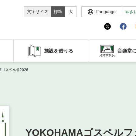
文字サイズ
標準
大
Language
やさ
施設を借りる
音楽堂
濱ゴスペル祭2026
YOKOHAMAゴスペルフ