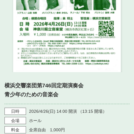
・ フロアマップ
・ 施設を借りる
音楽堂について
・ 交通案内
・ 空き状況
・ よくある質問
・ 音楽堂のご案内
神奈川県立音楽堂
・ 抽選対象日
SNS
・ フロアマップ
・ 利用料金
・ 芸術参与
・ 建築見学ツアー
横浜交響楽団第746回定期演奏会
青少年のための音楽会
日時
2026/4/26
(日)
14:00
開演 （
13:15
開場）
会場
ホール
料金
全席自由 1,000円