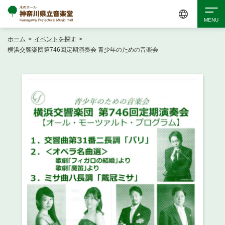
ホーム
>
イベントを探す
>
検索
横浜交響楽団第746回定期演奏会 青少年のための音楽会
アクセシビリティ
チケット購入
交通案内
イベントを探す
・ イベント一覧
ご来場案内
・ イベントカレンダー
・ 館内サービス・アクセシビリティ
施設を借りる