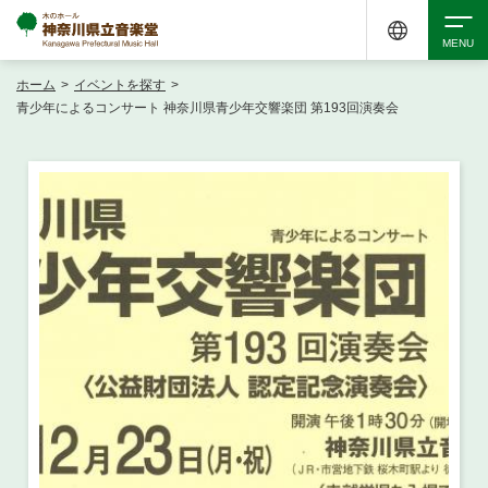
ホーム
>
イベントを探す
>
検索
青少年によるコンサート 神奈川県青少年交響楽団 第193回演奏会
アクセシビリティ
チケット購入
交通案内
イベントを探す
・ イベント一覧
ご来場案内
・ イベントカレンダー
・ 館内サービス・アクセシビリティ
施設を借りる