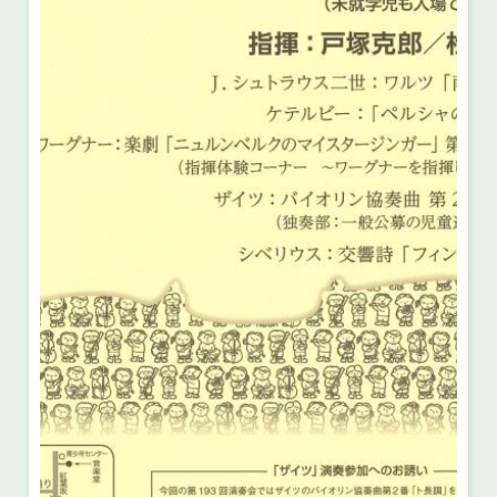
・ フロアマップ
・ 施設を借りる
音楽堂について
・ 交通案内
・ 空き状況
・ よくある質問
・ 音楽堂のご案内
神奈川県立音楽堂
・ 抽選対象日
SNS
・ フロアマップ
・ 利用料金
・ 芸術参与
・ 建築見学ツアー