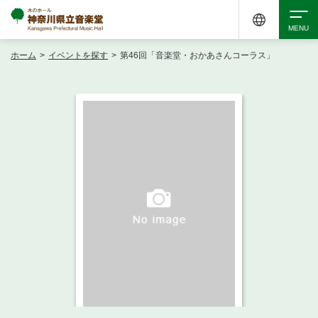
ホーム
>
イベントを探す
>
第46回「音楽堂・おかあさんコーラス」
検索
アクセシビリティ
チケット購入
交通案内
イベントを探す
・ イベント一覧
ご来場案内
・ イベントカレンダー
・ 館内サービス・アクセシビリティ
施設を借りる