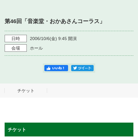
・ フロアマップ
・ 施設を借りる
音楽堂について
・ 交通案内
第46回「音楽堂・おかあさんコーラス」
・ 空き状況
・ よくある質問
・ 音楽堂のご案内
神奈川県立音楽堂
・ 抽選対象日
日時
2006/10/6
(金)
9:45
開演
SNS
・ フロアマップ
会場
ホール
・ 利用料金
・ 芸術参与
・ 建築見学ツアー
チケット
チケット