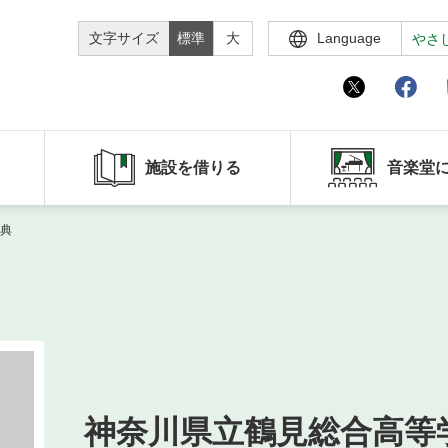
文字サイズ
標準
大
Language
やさ
施設を借りる
音楽堂
典
神奈川県立鶴見総合高等