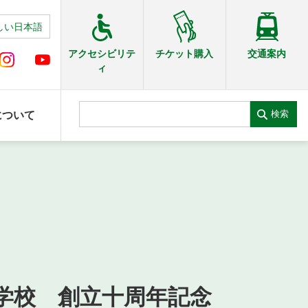
しい日本語
交通案内
アクセシビリテ
チケット購入
ィ
検索
について
学校 創立十周年記念