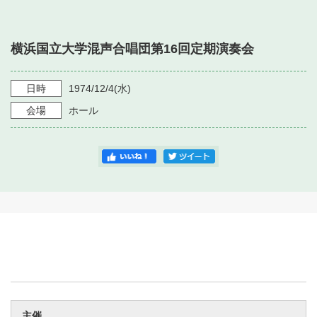
・ フロアマップ
・ 施設を借りる
音楽堂について
・ 交通案内
横浜国立大学混声合唱団第16回定期演奏会
・ 空き状況
・ よくある質問
・ 音楽堂のご案内
神奈川県立音楽堂
・ 抽選対象日
日時
1974/12/4
(水)
SNS
・ フロアマップ
会場
ホール
・ 利用料金
・ 芸術参与
・ 建築見学ツアー
主催