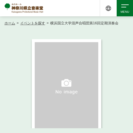
ホーム
>
イベントを探す
>
横浜国立大学混声合唱団第16回定期演奏会
検索
アクセシビリティ
チケット購入
交通案内
イベントを探す
・ イベント一覧
ご来場案内
・ イベントカレンダー
・ 館内サービス・アクセシビリティ
施設を借りる