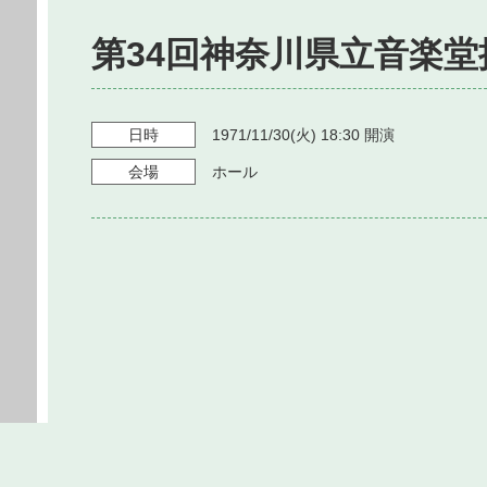
第34回神奈川県立音楽
日時
1971/11/30
(火)
18:30
開演
会場
ホール