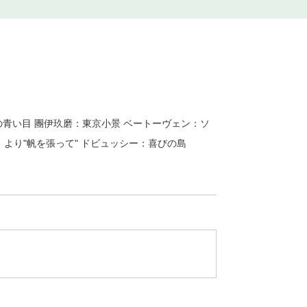
青い目 團伊玖磨：東京小景 ベートーヴェン：ソ
」より"帆を張って" ドビュッシー：喜びの島