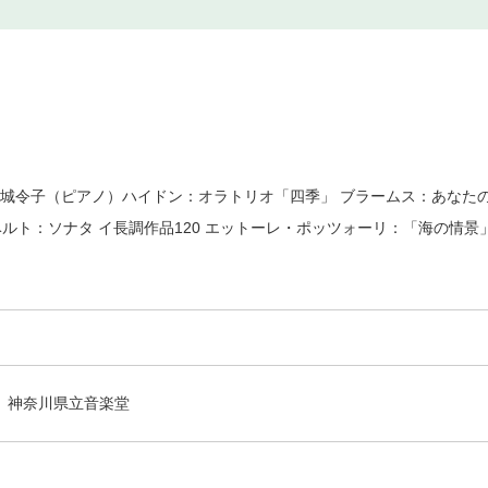
宮城令子（ピアノ）ハイドン：オラトリオ「四季」 ブラームス：あなたの
ベルト：ソナタ イ長調作品120 エットーレ・ポッツォーリ：「海の情景
神奈川県立音楽堂