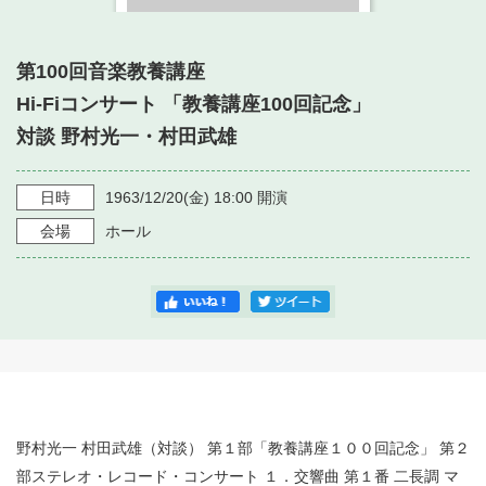
・ フロアマップ
・ 施設を借りる
音楽堂について
・ 交通案内
第100回音楽教養講座
・ 空き状況
・ よくある質問
Hi-Fiコンサート 「教養講座100回記念」
・ 音楽堂のご案内
神奈川県立音楽堂
・ 抽選対象日
対談 野村光一・村田武雄
SNS
・ フロアマップ
・ 利用料金
日時
1963/12/20
(金)
18:00
開演
・ 芸術参与
会場
ホール
・ 建築見学ツアー
野村光一 村田武雄（対談） 第１部「教養講座１００回記念」 第２
部ステレオ・レコード・コンサート １．交響曲 第１番 二長調 マ