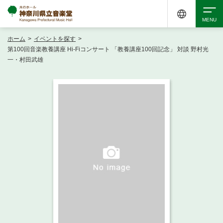
ホーム
>
イベントを探す
>
検索
第100回音楽教養講座 Hi-Fiコンサート 「教養講座100回記念」 対談 野村光
一・村田武雄
アクセシビリティ
チケット購入
交通案内
イベントを探す
・ イベント一覧
ご来場案内
・ イベントカレンダー
・ 館内サービス・アクセシビリティ
施設を借りる