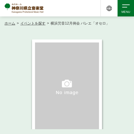
ホーム
>
イベントを探す
>
横浜労音12月例会 バレエ「オセロ」
検索
アクセシビリティ
チケット購入
交通案内
イベントを探す
・ イベント一覧
ご来場案内
・ イベントカレンダー
・ 館内サービス・アクセシビリティ
施設を借りる