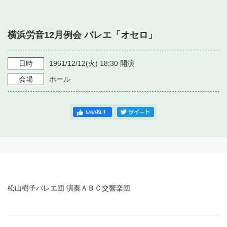
・ フロアマップ
・ 施設を借りる
音楽堂について
・ 交通案内
横浜労音12月例会 バレエ「オセロ」
・ 空き状況
・ よくある質問
・ 音楽堂のご案内
神奈川県立音楽堂
・ 抽選対象日
日時
1961/12/12
(火)
18:30
開演
SNS
・ フロアマップ
会場
ホール
・ 利用料金
・ 芸術参与
・ 建築見学ツアー
松山樹子バレエ団 演奏ＡＢＣ交響楽団