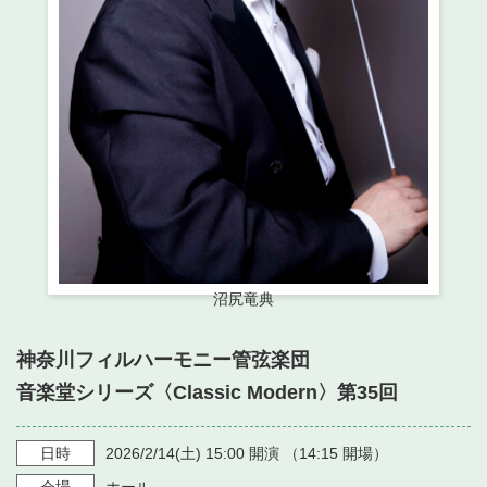
・ フロアマップ
・ 施設を借りる
音楽堂について
・ 交通案内
・ 空き状況
・ よくある質問
・ 音楽堂のご案内
神奈川県立音楽堂
・ 抽選対象日
SNS
・ フロアマップ
・ 利用料金
・ 芸術参与
・ 建築見学ツアー
沼尻竜典
神奈川フィルハーモニー管弦楽団
音楽堂シリーズ〈Classic Modern〉第35回
日時
2026/2/14
(土)
15:00
開演 （
14:15
開場）