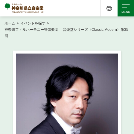
ホーム
>
イベントを探す
>
検索
神奈川フィルハーモニー管弦楽団 音楽堂シリーズ〈Classic Modern〉第35
回
アクセシビリティ
チケット購入
交通案内
イベントを探す
・ イベント一覧
ご来場案内
・ イベントカレンダー
・ 館内サービス・アクセシビリティ
施設を借りる