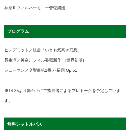
神奈川フィルハーモニー管弦楽団
プログラム
ヒンデミット／組曲「いとも気高き幻想」
長生淳／神奈川フィル委嘱新作 [世界初演]
シューマン／交響曲第2番 ハ長調 Op.61
※14:35より舞台上にて指揮者によるプレトークを予定していま
す。
無料シャトルバス