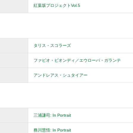
紅葉坂プロジェクトVol.5
タリス・スコラーズ
ファビオ・ビオンディ／エウローパ・ガランテ
アンドレアス・シュタイアー
三浦謙司: In Portrait
務川慧悟: In Portrait