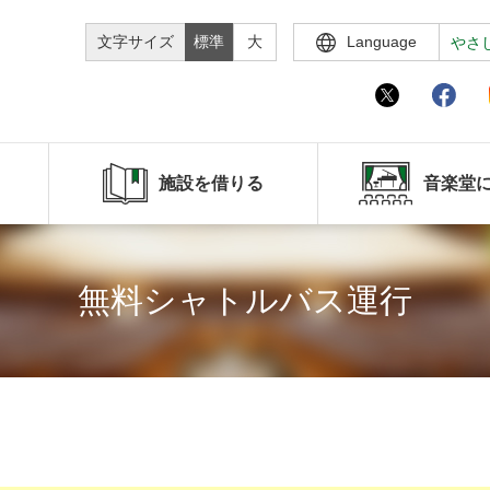
文字サイズ
標準
大
Language
やさ
施設を借りる
音楽堂
無料シャトルバス運行