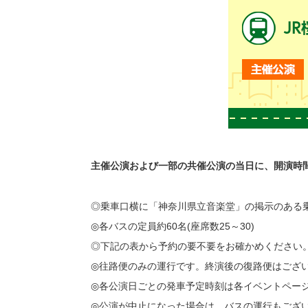
主催公演および一部の共催公演の当日に、開演時
◎乗車口横に「神奈川県立音楽堂」の掲示のある
◎各バスの定員約60名(座席数25～30)
◎下記の表から予約の要不要をお確かめください
◎往路便のみの運行です。終演後の復路便はござ
◎各公演日ごとの発車予定時刻は各イベントページ
◎公演が中止になった場合は、バスの運行もござ