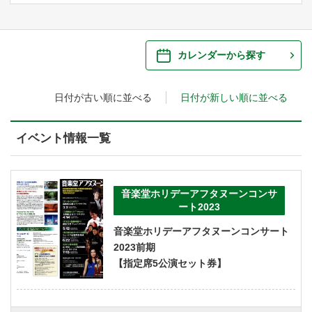
ご来場案内
・ 館内サービス・アクセシビリティ
施設を借りる
カレンダーから探す
・ フロアマップ
日付が古い順に並べる
日付が新しい順に並べる
・ 施設を借りる
音楽堂について
・ 交通案内
・ 空き状況
イベント情報一覧
・ よくある質問
・ 音楽堂のご案内
神奈川県立音楽堂
・ 抽選対象日
SNS
・ フロアマップ
音楽堂ホリデーアフタヌーンコンサ
・ 利用料金
ート2023
・ 芸術参与
音楽堂ホリデーアフタヌーンコンサート
2023前期
・ 建築見学ツアー
【指定席5公演セット券】